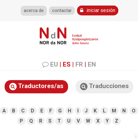
iniciar sesión
acerca de
contactar
EU
|
ES
|
FR
|
EN
Traductores/as
Traducciones
A
B
C
D
E
F
G
H
I
J
K
L
M
N
O
P
Q
R
S
T
U
V
W
X
Y
Z