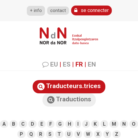
se connecter
+ info
contact
EU
|
ES
|
FR
|
EN
Traducteurs.trices
Traductions
A
B
C
D
E
F
G
H
I
J
K
L
M
N
O
P
Q
R
S
T
U
V
W
X
Y
Z