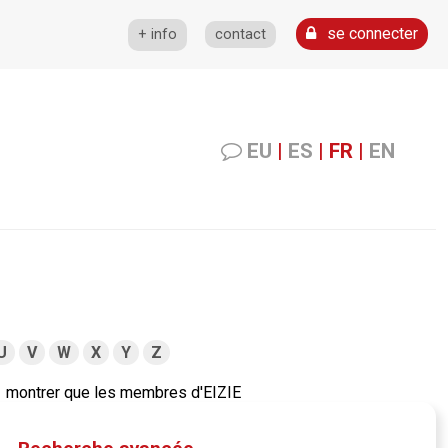
se connecter
+ info
contact
EU
|
ES
|
FR
|
EN
U
V
W
X
Y
Z
montrer que les membres d'EIZIE