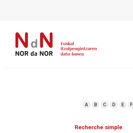
A
B
C
D
E
F
Recherche simple