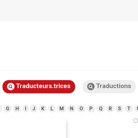
Traducteurs.trices
Traductions
G
H
I
J
K
L
M
N
O
P
Q
R
S
T