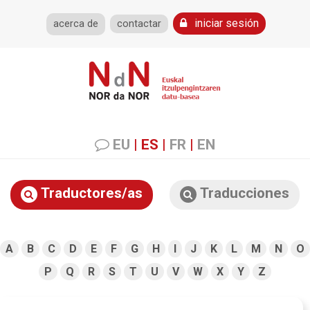
iniciar sesión
acerca de
contactar
EU
|
ES
|
FR
|
EN
Traductores/as
Traducciones
A
B
C
D
E
F
G
H
I
J
K
L
M
N
O
P
Q
R
S
T
U
V
W
X
Y
Z